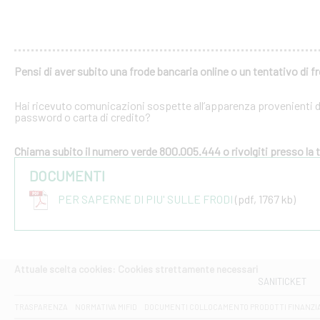
Pensi di aver subito una frode bancaria online o un tentativo di f
Hai ricevuto comunicazioni sospette all’apparenza provenienti dal
password o carta di credito?
Chiama subito il numero verde 800.005.444 o rivolgiti presso la tu
DOCUMENTI
PER SAPERNE DI PIU' SULLE FRODI
(pdf, 1767 kb)
Attuale scelta cookies: Cookies strettamente necessari
SANITICKET
TRASPARENZA
NORMATIVA MIFID
DOCUMENTI COLLOCAMENTO PRODOTTI FINANZI