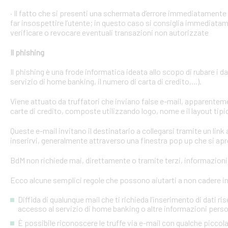
· Il fatto che si presenti una schermata d’errore immediatament
far insospettire l’utente; in questo caso si consiglia immediatame
verificare o revocare eventuali transazioni non autorizzate
Il phishing
Il phishing è una frode informatica ideata allo scopo di rubare i d
servizio di home banking, il numero di carta di credito,...).
Viene attuato da truffatori che inviano false e-mail, apparente
carte di credito, composte utilizzando logo, nome e il layout tipi
Queste e-mail invitano il destinatario a collegarsi tramite un link a
inserirvi, generalmente attraverso una finestra pop up che si apre
BdM non richiede mai, direttamente o tramite terzi, informazioni p
Ecco alcune semplici regole che possono aiutarti a non cadere in 
Diffida di qualunque mail che ti richieda l’inserimento di dati ri
accesso al servizio di home banking o altre informazioni perso
È possibile riconoscere le truffe via e-mail con qualche picco