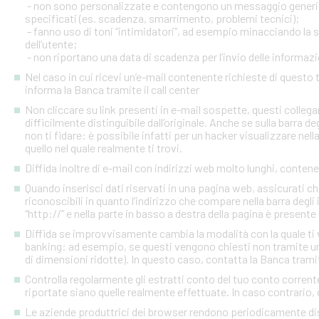
- non sono personalizzate e contengono un messaggio generico
specificati (es. scadenza, smarrimento, problemi tecnici);
- fanno uso di toni “intimidatori”, ad esempio minacciando la
dell’utente;
- non riportano una data di scadenza per l’invio delle informazi
Nel caso in cui ricevi un’e-mail contenente richieste di quest
informa la Banca tramite il call center
Non cliccare su link presenti in e-mail sospette, questi colleg
difficilmente distinguibile dall’originale. Anche se sulla barra de
non ti fidare: è possibile infatti per un hacker visualizzare nell
quello nel quale realmente ti trovi.
Diffida inoltre di e-mail con indirizzi web molto lunghi, contenen
Quando inserisci dati riservati in una pagina web, assicurati c
riconoscibili in quanto l’indirizzo che compare nella barra degl
“http://” e nella parte in basso a destra della pagina è presente
Diffida se improvvisamente cambia la modalità con la quale ti v
banking: ad esempio, se questi vengono chiesti non tramite un
di dimensioni ridotte). In questo caso, contatta la Banca tramite
Controlla regolarmente gli estratti conto del tuo conto corrente 
riportate siano quelle realmente effettuate. In caso contrario, c
Le aziende produttrici dei browser rendono periodicamente disp