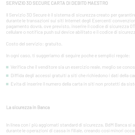
SERVIZIO 3D SECURE CARTA DI DEBITO MAESTRO
Il Servizio 3D Secure è il sistema di sicurezza creato per garant
durante le transazioni sui siti Internet degli Esercenti convenzion
pagamento dovrà, ove previsto, inserire il codice di sicurezza 
cellulare o notifica push sul device abilitato e il codice di sicure
Costo del servizio: gratuito.
In ogni caso, ti suggeriamo di seguire poche e semplici regole:
Verifica che il venditore sia un esercizio reale, meglio se conosci
Diffida degli accessi gratuiti a siti che richiedono i dati della 
Evita di inserire il numero della carta in siti non protetti da si
La sicurezza in Banca
In linea con i più aggiornati standard di sicurezza, BdM Banca si 
durante le operazioni di cassa in filiale, creando così minori occa