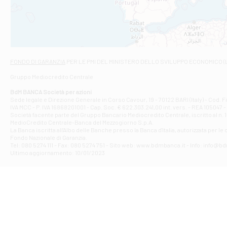
VIALE CRISPI 50
Filiale di Ars
Viale San Franc
Filiale di Asc
Via Napoli - As
Filiale di At
FONDO DI GARANZIA
PER LE PMI DEL MINISTERO DELLO SVILUPPO ECONOMICO (
Contrada Piana 
Gruppo Mediocredito Centrale
Filiale di At
Corso Elio Adria
BdM BANCA Società per azioni
Filiale di Ave
Sede legale e Direzione Generale in Corso Cavour, 19 - 70122 BARI (Italy) - Cod.
IVA MCC - P. IVA 16868201001 - Cap. Soc. € 622.303.241,00 int. vers. - REA 105047 -
VIA PARTENIO 4
Società facente parte del Gruppo Bancario Mediocredito Centrale, iscritto al n. 10
Filiale di Av
MedioCredito Centrale-Banca del Mezzogiorno S.p.A.
La Banca iscritta all'Albo delle Banche presso la Banca d'ltalia, autorizzata per le
VIA F. SAPORITO
Fondo Nazionale di Garanzia.
Filiale di Av
Tel: 080 5274 111 - Fax: 080 5274 751 - Sito web: www.bdmbanca.it - Info: info@b
Piazza Torlonia
Ultimo aggiornamento: 10/01/2023
Filiale di Avi
PIAZZA E. GIAN
Filiale di Bai
VIA G. LIPPIELL
Filiale di Bar
CORSO VITTORIO