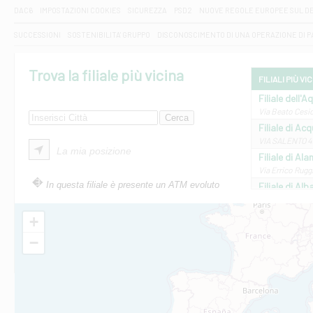
DAC6
IMPOSTAZIONI COOKIES
SICUREZZA
PSD2
NUOVE REGOLE EUROPEE SUL D
SUCCESSIONI
SOSTENIBILITA' GRUPPO
DISCONOSCIMENTO DI UNA OPERAZIONE DI 
Trova la filiale più vicina
FILIALI PIÙ VI
Filiale dell'A
Via Beato Cesid
Filiale di Ac
VIA SALENTO 42
La mia posizione
Filiale di Ala
Via Errico Ruggi
In questa filiale è presente un ATM evoluto
Filiale di Al
Via Roma, 13 - 
Filiale di Al
+
VIA VITTORIO V
−
Filiale di Am
STATALE 18/17 
Filiale di An
C.SO VITTORIO 
Filiale di And