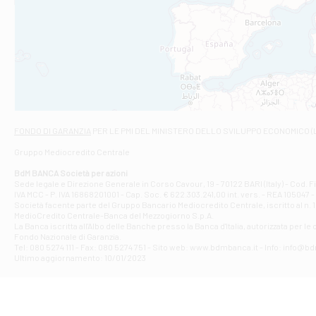
Filiale di An
C.SO VITTORIO 
Filiale di And
VIALE CRISPI 50
Filiale di Ars
Viale San Franc
Filiale di Asc
Via Napoli - As
Filiale di At
FONDO DI GARANZIA
PER LE PMI DEL MINISTERO DELLO SVILUPPO ECONOMICO (
Contrada Piana 
Gruppo Mediocredito Centrale
Filiale di At
Corso Elio Adria
BdM BANCA Società per azioni
Filiale di Ave
Sede legale e Direzione Generale in Corso Cavour, 19 - 70122 BARI (Italy) - Cod.
IVA MCC - P. IVA 16868201001 - Cap. Soc. € 622.303.241,00 int. vers. - REA 105047 -
VIA PARTENIO 4
Società facente parte del Gruppo Bancario Mediocredito Centrale, iscritto al n. 10
Filiale di Av
MedioCredito Centrale-Banca del Mezzogiorno S.p.A.
La Banca iscritta all'Albo delle Banche presso la Banca d'ltalia, autorizzata per le
VIA F. SAPORITO
Fondo Nazionale di Garanzia.
Filiale di Av
Tel: 080 5274 111 - Fax: 080 5274 751 - Sito web: www.bdmbanca.it - Info: info@b
Piazza Torlonia
Ultimo aggiornamento: 10/01/2023
Filiale di Avi
PIAZZA E. GIAN
Filiale di Bai
VIA G. LIPPIELL