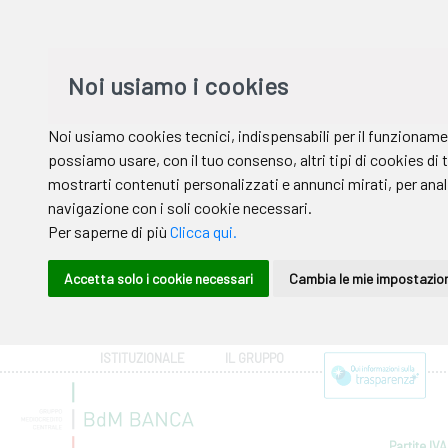
ISTITUZIONALE
IL GRUPPO
Partite IVA