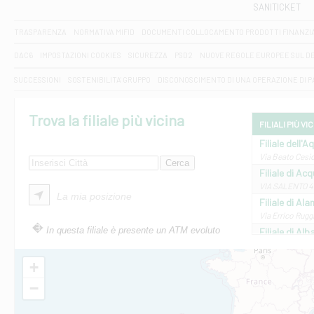
SANITICKET
TRASPARENZA
NORMATIVA MIFID
DOCUMENTI COLLOCAMENTO PRODOTTI FINANZI
DAC6
IMPOSTAZIONI COOKIES
SICUREZZA
PSD2
NUOVE REGOLE EUROPEE SUL D
SUCCESSIONI
SOSTENIBILITA' GRUPPO
DISCONOSCIMENTO DI UNA OPERAZIONE DI 
Trova la filiale più vicina
FILIALI PIÙ VI
Filiale dell'A
Via Beato Cesid
Filiale di Ac
VIA SALENTO 42
La mia posizione
Filiale di Ala
Via Errico Ruggi
In questa filiale è presente un ATM evoluto
Filiale di Al
Via Roma, 13 - 
Filiale di Al
+
VIA VITTORIO V
−
Filiale di Am
STATALE 18/17 