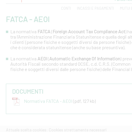
CONTI
INCASSI E PAGAMENTI
MUTUI 
FATCA - AEOI
La normativa
FATCA
(
Foreign Account Tax Compliance Act
) h
tra l’Amministrazione Finanziaria Statunitense e quella degli altri
i clienti (persone fisiche e soggetti diversi da persone fisiche) 
che è considerata statunitense (anche su base presuntiva).
La normativa
AEOI
(
Automatic Exchange Of Information
) prev
Autorità Fiscali secondo standard OCSE, c.d. C.R.S. (Common R
fisiche e soggetti diversi dalle persone fisiche) delle Financial 
DOCUMENTI
Normativa FATCA - AEOI
(pdf, 127 kb)
Attuale scelta cookies: Cookies strettamente necessari