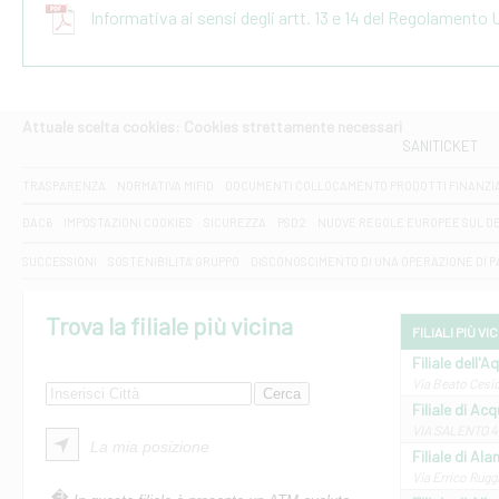
Informativa ai sensi degli artt. 13 e 14 del Regolamento
Attuale scelta cookies: Cookies strettamente necessari
SANITICKET
TRASPARENZA
NORMATIVA MIFID
DOCUMENTI COLLOCAMENTO PRODOTTI FINANZI
DAC6
IMPOSTAZIONI COOKIES
SICUREZZA
PSD2
NUOVE REGOLE EUROPEE SUL D
SUCCESSIONI
SOSTENIBILITA' GRUPPO
DISCONOSCIMENTO DI UNA OPERAZIONE DI 
Trova la filiale più vicina
FILIALI PIÙ VI
Filiale dell'A
Via Beato Cesid
Filiale di Ac
VIA SALENTO 42
La mia posizione
Filiale di Ala
Via Errico Ruggi