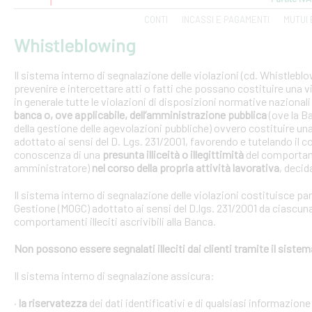
CONTI
INCASSI E PAGAMENTI
MUTUI 
Whistleblowing
Il sistema interno di segnalazione delle violazioni (cd. Whistlebl
prevenire e intercettare atti o fatti che possano costituire una vi
in generale tutte le violazioni di disposizioni normative nazional
banca o, ove applicabile, dell’amministrazione pubblica
(ove la B
della gestione delle agevolazioni pubbliche) ovvero costituire un
adottato ai sensi del D. Lgs. 231/2001, favorendo e tutelando i
conoscenza di una
presunta illiceità o illegittimità
del comportam
amministratore)
nel corso della propria attività lavorativa
, decida
Il sistema interno di segnalazione delle violazioni costituisce pa
Gestione (MOGC) adottato ai sensi del D.lgs. 231/2001 da ciascuna
comportamenti illeciti ascrivibili alla Banca.
Non possono essere segnalati illeciti dai clienti tramite il siste
Il sistema interno di segnalazione assicura:
·
la riservatezza
dei dati identificativi e di qualsiasi informazione