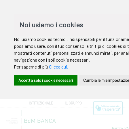
ISTITUZIONALE
IL GRUPPO
Partite IVA