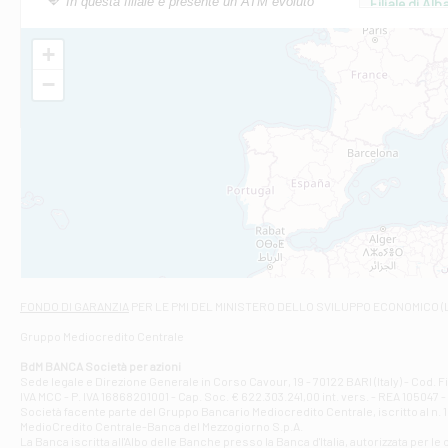
In questa filiale è presente un ATM evoluto
Filiale di Al
Via Roma, 13 - 
Filiale di Al
+
VIA VITTORIO V
−
Filiale di Am
STATALE 18/17 
Filiale di An
C.SO VITTORIO 
Filiale di And
VIALE CRISPI 50
Filiale di Ars
Viale San Franc
Filiale di Asc
Via Napoli - As
Filiale di At
FONDO DI GARANZIA
PER LE PMI DEL MINISTERO DELLO SVILUPPO ECONOMICO (
Contrada Piana 
Gruppo Mediocredito Centrale
Filiale di At
Corso Elio Adria
BdM BANCA Società per azioni
Filiale di Ave
Sede legale e Direzione Generale in Corso Cavour, 19 - 70122 BARI (Italy) - Cod.
IVA MCC - P. IVA 16868201001 - Cap. Soc. € 622.303.241,00 int. vers. - REA 105047 -
VIA PARTENIO 4
Società facente parte del Gruppo Bancario Mediocredito Centrale, iscritto al n. 10
Filiale di Av
MedioCredito Centrale-Banca del Mezzogiorno S.p.A.
La Banca iscritta all'Albo delle Banche presso la Banca d'ltalia, autorizzata per le
VIA F. SAPORITO