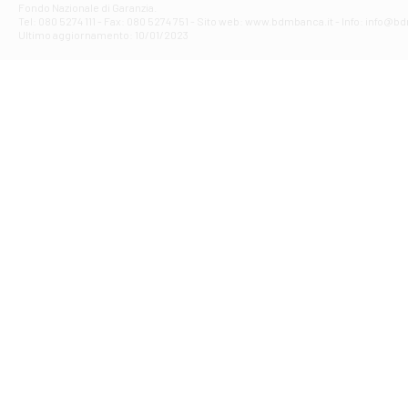
Fondo Nazionale di Garanzia.
Filiale di Av
Tel: 080 5274 111 - Fax: 080 5274 751 - Sito web: www.bdmbanca.it - Info: info@b
Piazza Torlonia
Ultimo aggiornamento: 10/01/2023
Filiale di Avi
PIAZZA E. GIAN
Filiale di Bai
VIA G. LIPPIELL
Filiale di Bar
CORSO VITTORIO
Filiale di Ba
VIALE PAPA GIOV
Filiale di Bar
VIA LEMBO 36 C
Filiale di Ba
VIA AMENDOLA 1
Filiale di Ba
VIA FAVIA 3 - Ba
Filiale di Bar
VIALE JAPIGIA 1
Filiale di Bar
STRADA PALUMBO
Filiale di Bar